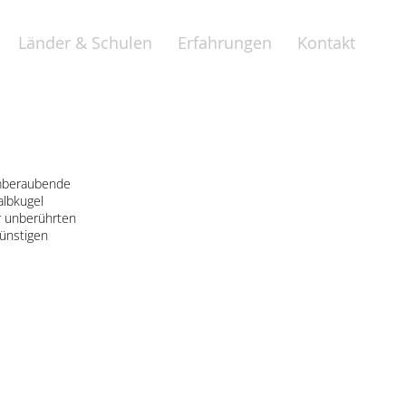
Länder & Schulen
Erfahrungen
Kontakt
temberaubende
albkugel
r unberührten
ünstigen