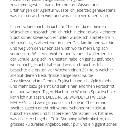
zusammengestellt, dank dem breiten Wissen und
Erfahrungen der Agentur wusste ich jederzeit genauestens,
was mich erwarten wird und worauf ich vertrauen kann.
Ich entschied mich danach für Chester, da es meinen
Wünschen entsprach und ich mich in einer etwas kleineren
Stadt sicher sowie wohler fühlen würde. Ich startete mein
zehn-wöchiges Abenteuer in einer Gastfamilie und war hin
und weg von den Erlebnissen. Ich wollte mein Englisch
verbessern, Wissen erweitern und Neues dazu lernen. In
der Schule „Englisch in Chester“ habe ich genau gefunden,
wonach ich gesucht habe und was ich brauchte. Ich
besuchte die ersten vier Wochen einen 25+ Kurs welcher
absolut deinen Bedürfnissen angepasst wurde.
Anschliessend im General Englisch habe ich täglich mehr
und mehr dazu gelernt und sah einen enormen Fortschritt
in schon wenigen Tagen. Nach zehn Wochen Sprachschule
kann ich nur sagen, DIESE REISE WÜRDE ICH WIEDER
MACHEN. Und zwar genau so. Ich habe in Chester ein
zweites Luzern erlebt mit wunderschöner Architektur,
hübschen Cafés und hilfsbereiten Menschen. Es hat alles
was das Herz begehrt. Tolle Shopping Möglichkeiten, ein
grosses kulturelles Angebot, Natur pur und ein gigantisches