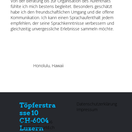
Von der Beratung bis zur Organisation des Aufenthalts
fühlte ich mich bestens begleitet. Besonders geschätzt
habe ich den freundschaftlichen Umgang und die offene
Kommunikation. Ich kann einen Sprachaufenthalt jedem
empfehlen, der seine Sprachkenntnisse verbessern und
gleichzeitig unvergessliche Erlebnisse sammeln möchte.
Honolulu, Hawaii
Datenschutzerklärung
Töpferstra
Impressum
sse 10
CH-6004
+41 41 310 31 56
Luzern
info@smallworld.ch