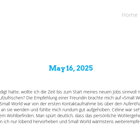
Home
May 16, 2025
gt hatte, wollte ich die Zeit bis zum Start meines neuen Jobs sinnvoll
aufzufrischen? Die Empfehlung einer Freundin brachte mich auf «Small W
Small World war von der ersten Kontaktaufnahme bis über den Aufenthal
n an sie wenden und fühlte mich rundum gut aufgehoben. Céline war sehr
nem Wohlbefinden. Man spürt deutlich, dass das persönliche Wohlerge
nn ich nur lobend hervorheben und Small World wärmstens weiterempfehl