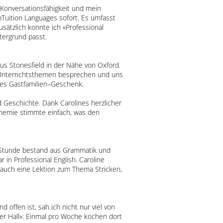
e Konversationsfähigkeit und mein
Tuition Languages sofort. Es umfasst
ätzlich konnte ich «Professional
tergrund passt.
us Stonesfield in der Nähe von Oxford.
, Unterrichtsthemen besprechen und uns
nes Gastfamilien–Geschenk.
 Geschichte. Dank Carolines herzlicher
Chemie stimmte einfach, was den
te Stunde bestand aus Grammatik und
in Professional English. Caroline
 auch eine Lektion zum Thema Stricken,
 offen ist, sah ich nicht nur viel von
r Hall»: Einmal pro Woche kochen dort