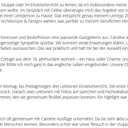
en Gruppe oder im Einzelunterricht zu lernen, da ich insbesondere mein
rn wollte. Im Gespräch mit Céline überzeugte mich das Angebot von In
i einer Lehrperson zu Hause. Das entspricht genau meinem Lerntyp. Zus
 Architecture & Design» wählen, was perfekt zu meinem beruflichen Hin
Interessen und Bedürfnissen eine passende Gastgeberin aus: Caroline a
gegenseitige Sympathie spürbar. Wir konnten vorab Erwartungen klären
lieben austauschen. Das war praktisch und half mir bei der Auswahl ei
 Cottage aus dem 18. Jahrhundert wohnen – ein Haus voller Charme und
ste fühlte ich mich ganz in das englische Leben eingebunden. Unsere 
e.
Von Montag- bis Freitagmorgen drei Lektionen Einzelunterricht. Die ers
tück. Danach zwei Lektionen mit Fokus auf sprechen und Fachvokabular 
mmen, den wir gemeinsam flexibel anpassen konnten. Ein Highlight war
 ich oft gemeinsam mit Caroline Ausflüge unternahm. Da sie sehr aktiv und
le Menschen kennen. Besonders schön war unser Besuch in der «Suppe