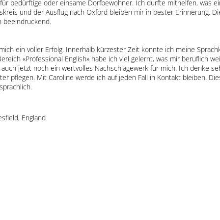
 für bedürftige oder einsame Dorfbewohner. Ich durfte mithelfen, was e
kreis und der Ausflug nach Oxford bleiben mir in bester Erinnerung. Di
n beeindruckend.
r mich ein voller Erfolg. Innerhalb kürzester Zeit konnte ich meine Spra
eich «Professional English» habe ich viel gelernt, was mir beruflich wei
 auch jetzt noch ein wertvolles Nachschlagewerk für mich. Ich denke se
er pflegen. Mit Caroline werde ich auf jeden Fall in Kontakt bleiben. Di
sprachlich.
sfield, England