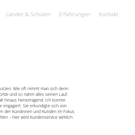
Länder & Schulen
Erfahrungen
Kontakt
 nutzen. Wie oft nimmt man sich denn
orld» und so nahm alles seinen Lauf.
t hinaus hervorragend. Ich konnte
 engagiert. Sie erkundigte sich von
hen der Kundinnen und Kunden im Fokus
en – hier wird Kundenservice wirklich