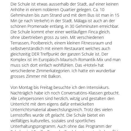
Die Schule ist etwas ausserhalb der Stadt, auf einer keinen
Anhöhe in einem nobleren Quartier gelegen. Ca. 10
Gehminuten bis zum Strand und mit dem Bus ist man in 15
Min (je nach Verkehr) in der Stadt. Málaga ist auch an der
schönen Promenade entlang, in 30 Gehminuten erreichbar.
Die Schule kommt eher einer weitläufigen Finca gleich,
ohne übertrieben gross zu sein. Mit verschiedenen
Terrassen, Poolbereich, einem kleinen Fitnessraum und
selbstverständlich mit einem Restaurant welches auch
gleichzeitig DER Treffpunkt der ganzen Schule ist. Der
Komplex ist im Europäisch-Maurisch-Romantik-Mix und man
muss sich dort einfach wohlfühlen. Das «Hotel» hat
verschiedene Zimmerkategorien. Ich hatte ein wunderbar
grosses Zimmer mit Balkon.
Von Montag bis Freitag besuchte ich den Intensivkurs.
Nachträglich habe ich noch Conversatións-Klassen gebucht.
Alle Lehrpersonen sind herzlich, witzig und gestalten den
Unterricht mit dem eigens dafür entwickelten
Unterrichtsmaterial abwechslungsreich. Trotz des vielen
Lernstoffes wurde oft gelacht. Die Schule bietet ein
vielfältiges kulturelles, soziales und sportliches
Unterhaltungsprogramm. Auch ohne das Programm der