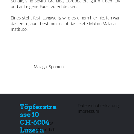
Schule, sind Sevilla, Granada, Cordoba etc. gut mit dem ÖV
und auf eigene Faust zu entdecken.
Eines steht fest: Langweilig wird es einem hier nie. Ich war
das erste, aber bestimmt nicht das letzte Mal im Malaca
Instituto.
Malaga, Spanien
Datenschutzerklärung
Töpferstra
Impressum
sse 10
CH-6004
+41 41 310 31 56
Luzern
info@smallworld.ch