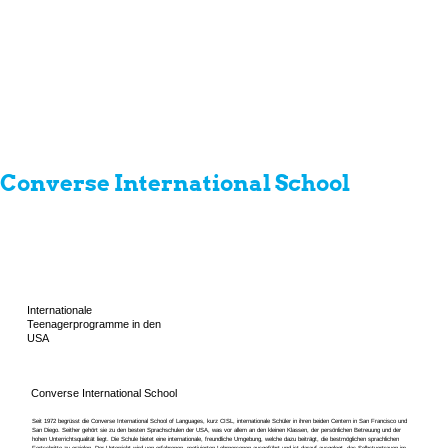
Converse International School
Internationale
Teenagerprogramme in den
USA
Converse International School
Seit 1972 begrüsst die Converse International School of Languages, kurz CISL, internationale Schüler in ihren beiden Centern in San Francisco und
San Diego. Seither gehört sie zu den besten Sprachschulen der USA, was vor allem an den kleinen Klassen, der persönlichen Betreuung und der
hohen Unterrichtsqualität liegt. Die Schule bietet eine internationale, freundliche Umgebung, welche dazu beiträgt, die bestmöglichen sprachlichen