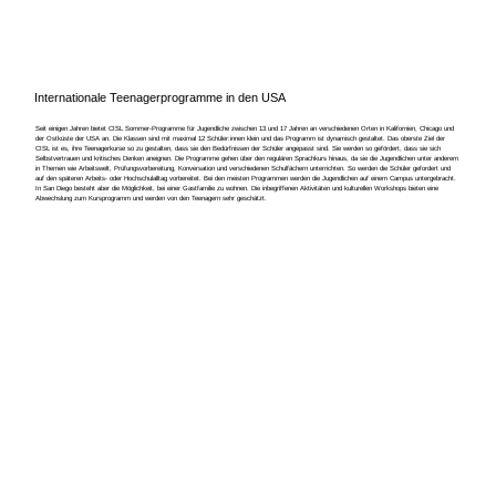
Internationale Teenagerprogramme in den USA
Seit einigen Jahren bietet CISL Sommer-Programme für Jugendliche zwischen 13 und 17 Jahren an verschiedenen Orten in Kalifornien, Chicago und
der Ostküste der USA an. Die Klassen sind mit maximal 12 Schüler:innen klein und das Programm ist dynamisch gestaltet. Das oberste Ziel der
CISL ist es, ihre Teenagerkurse so zu gestalten, dass sie den Bedürfnissen der Schüler angepasst sind. Sie werden so gefördert, dass sie sich
Selbstvertrauen und kritisches Denken aneignen. Die Programme gehen über den regulären Sprachkurs hinaus, da sie die Jugendlichen unter anderem
in Themen wie Arbeitswelt, Prüfungsvorbereitung, Konversation und verschiedenen Schulfächern unterrichten. So werden die Schüler gefordert und
auf den späteren Arbeits- oder Hochschulalltag vorbereitet. Bei den meisten Programmen werden die Jugendlichen auf einem Campus untergebracht.
In San Diego besteht aber die Möglichkeit, bei einer Gastfamilie zu wohnen. Die inbegriffenen Aktivitäten und kulturellen Workshops bieten eine
Abwechslung zum Kursprogramm und werden von den Teenagern sehr geschätzt.