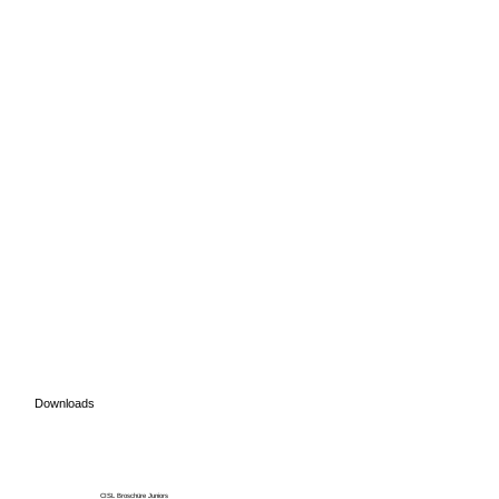
Downloads
CISL Broschüre Juniors