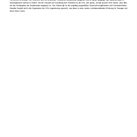
Fortschritte zu erzielen. Der Unterricht wird von erfahrenen, motivierten Lehrpersonen ausgeführt und ist darauf ausgelegt, das Selbstvertrauen im
Sprachgebrauch optimal zu fördern. Bei der Auswahl und Gestaltung ihrer Standorte ist die CISL sehr genau, sie legt grossen Wert darauf, dass alles
auf das Wohlergehen der Studierenden angepasst ist. Das Gleiche gilt für die sorgfältig ausgewählten Unterkunftsmöglichkeiten und Freizeitaktivitäten.
Dieselbe Sorgfalt wird in die Organisation der CISL-Jugendcamps gesteckt, was diese zu einer rundum zufriedenstellenden Erfahrung für Teenager und
deren Eltern macht.