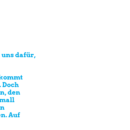
 uns dafür,
e kommt
. Doch
en, den
Small
en
n. Auf