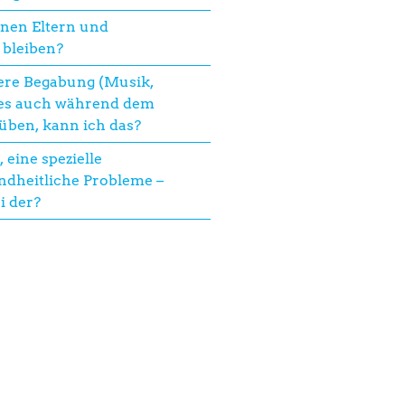
nen Eltern und
 bleiben?
ere Begabung (Musik,
ies auch während dem
üben, kann ich das?
, eine spezielle
dheitliche Probleme –
i der?