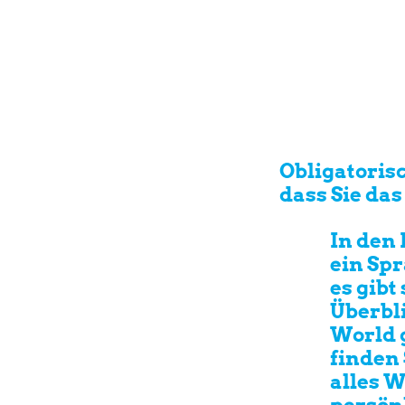
Obligatoris
dass Sie da
In den
ein Spr
es gibt
Überbli
World g
finden 
alles 
persön